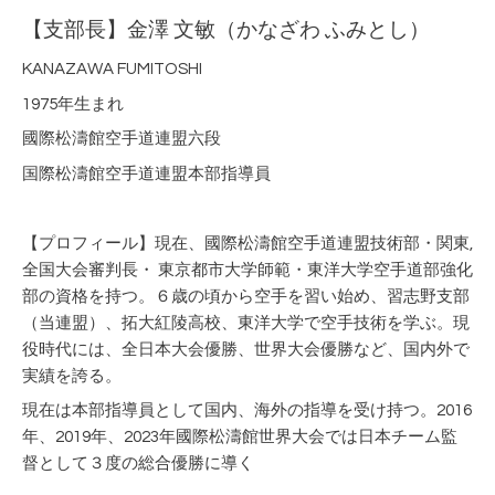
【支部長】金澤 文敏（かなざわ ふみとし）
KANAZAWA FUMITOSHI
1975年生まれ
國際松濤館空手道連盟六段
国際松濤館空手道連盟本部指導員
【プロフィール】現在、國際松濤館空手道連盟技術部・関東,
全国大会審判長・ 東京都市大学師範・東洋大学空手道部強化
部の資格を持つ。６歳の頃から空手を習い始め、習志野支部
（当連盟）、拓大紅陵高校、東洋大学で空手技術を学ぶ。現
役時代には、全日本大会優勝、世界大会優勝など、国内外で
実績を誇る。
現在は本部指導員として国内、海外の指導を受け持つ。2016
年、2019年、2023年國際松濤館世界大会では日本チーム監
督として３度の総合優勝に導く