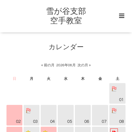
雪が谷支部
空手教室
カレンダー
« 前の月
2026年08月
次の月 »
日
月
火
水
木
金
土
01
02
03
04
05
06
07
08