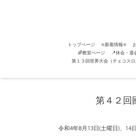
トップページ
❇️新着情報❇️
🌈教室ページ
📍休会・退
第１３回世界大会（チェコスロバ
第４２回
令和4年8月13日(土曜日)、