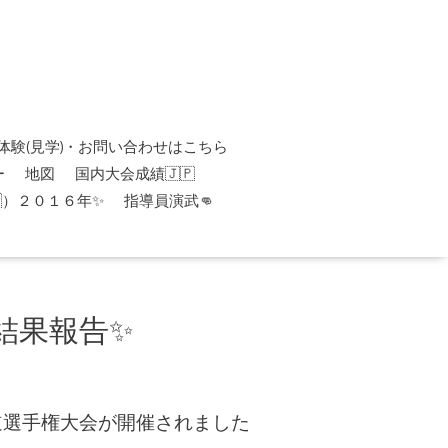
体験(見学)・お問い合わせはこちら
ー
地図
国内大会成績🇯🇵
）２０１６年✨
指導員演武👊
果報告✨️
手道選手権大会が開催されました