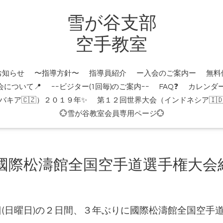
雪が谷支部
空手教室
お知らせ
〜指導方針〜
指導員紹介
ー入会のご案内ー
無料
会について📍
ｰｰビジター(1回毎)のご案内ｰｰ
FAQ❓
カレンダ
キア🇨🇿）２０１９年✨
第１２回世界大会（インドネシア🇮
💮雪が谷教室会員専用ページ💮
國際松濤館全国空手道選手権大会結
14日(日曜日)の２日間、３年ぶりに國際松濤館全国空