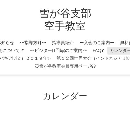
雪が谷支部
空手教室
お知らせ
〜指導方針〜
指導員紹介
ー入会のご案内ー
無料
会について📍
ｰｰビジター(1回毎)のご案内ｰｰ
FAQ❓
カレンダ
キア🇨🇿）２０１９年✨
第１２回世界大会（インドネシア🇮
💮雪が谷教室会員専用ページ💮
カレンダー