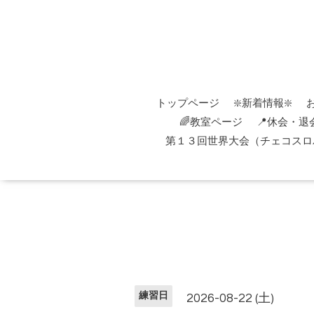
トップページ
❇️新着情報❇️
🌈教室ページ
📍休会・退
第１３回世界大会（チェコスロバ
練習日
2026-08-22 (土)