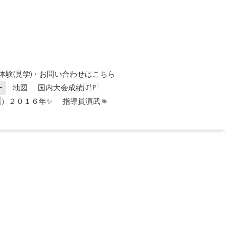
体験(見学)・お問い合わせはこちら
ー
地図
国内大会成績🇯🇵
）２０１６年✨
指導員演武👊