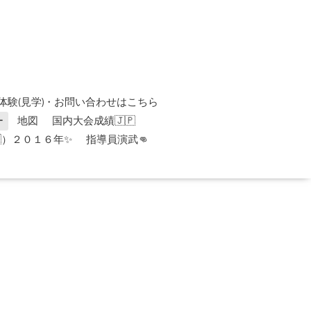
体験(見学)・お問い合わせはこちら
ー
地図
国内大会成績🇯🇵
）２０１６年✨
指導員演武👊