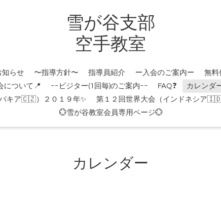
雪が谷支部
空手教室
お知らせ
〜指導方針〜
指導員紹介
ー入会のご案内ー
無料
会について📍
ｰｰビジター(1回毎)のご案内ｰｰ
FAQ❓
カレンダ
キア🇨🇿）２０１９年✨
第１２回世界大会（インドネシア🇮
💮雪が谷教室会員専用ページ💮
カレンダー