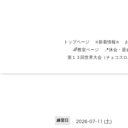
トップページ
❇️新着情報❇️
🌈教室ページ
📍休会・退
第１３回世界大会（チェコスロバ
練習日
2026-07-11 (土)