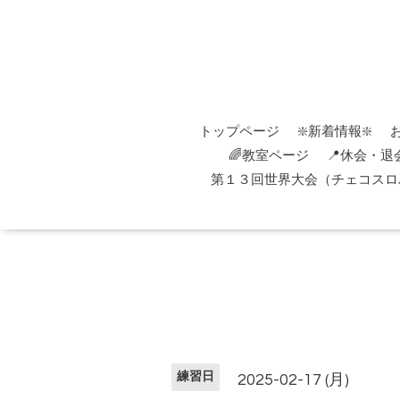
トップページ
❇️新着情報❇️
🌈教室ページ
📍休会・退
第１３回世界大会（チェコスロバ
練習日
2025-02-17 (月)