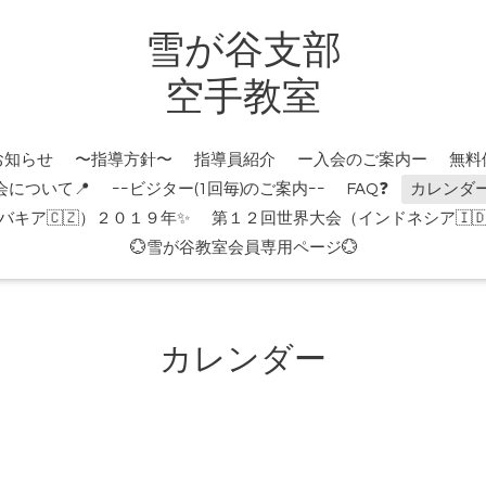
雪が谷支部
空手教室
お知らせ
〜指導方針〜
指導員紹介
ー入会のご案内ー
無料
会について📍
ｰｰビジター(1回毎)のご案内ｰｰ
FAQ❓
カレンダ
キア🇨🇿）２０１９年✨
第１２回世界大会（インドネシア🇮
💮雪が谷教室会員専用ページ💮
カレンダー