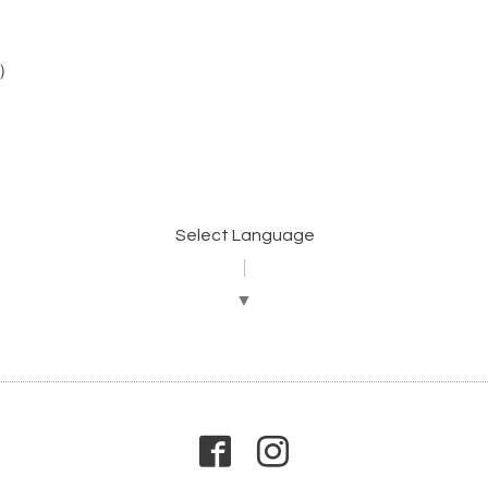
帯）
Select Language
▼