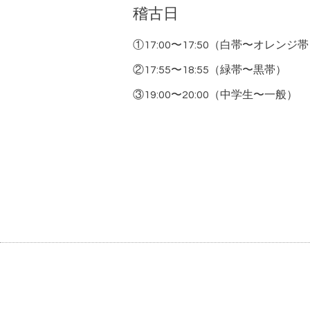
稽古日
①17:00〜17:50（白帯〜オレンジ
②17:55〜18:55（緑帯〜黒帯）
③19:00〜20:00（中学生〜一般）