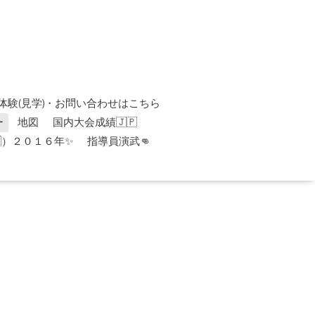
体験(見学)・お問い合わせはこちら
ー
地図
国内大会成績🇯🇵
）２０１６年✨
指導員演武👊