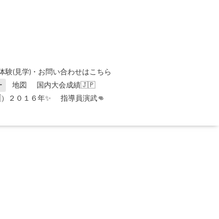
体験(見学)・お問い合わせはこちら
ー
地図
国内大会成績🇯🇵
）２０１６年✨
指導員演武👊