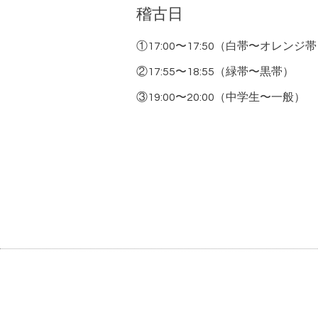
稽古日
①17:00〜17:50（白帯〜オレンジ
②17:55〜18:55（緑帯〜黒帯）
③19:00〜20:00（中学生〜一般）