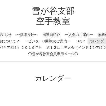
雪が谷支部
空手教室
お知らせ
〜指導方針〜
指導員紹介
ー入会のご案内ー
無料
会について📍
ｰｰビジター(1回毎)のご案内ｰｰ
FAQ❓
カレンダ
キア🇨🇿）２０１９年✨
第１２回世界大会（インドネシア🇮
💮雪が谷教室会員専用ページ💮
カレンダー