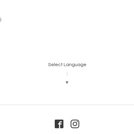
帯）
Select Language
▼