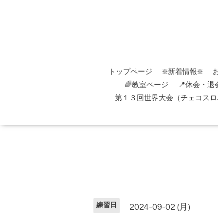
トップページ
❇️新着情報❇️
🌈教室ページ
📍休会・退
第１３回世界大会（チェコスロバ
練習日
2024-09-02 (月)