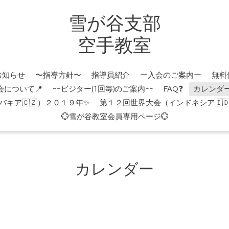
雪が谷支部
空手教室
お知らせ
〜指導方針〜
指導員紹介
ー入会のご案内ー
無料
会について📍
ｰｰビジター(1回毎)のご案内ｰｰ
FAQ❓
カレンダ
キア🇨🇿）２０１９年✨
第１２回世界大会（インドネシア🇮
💮雪が谷教室会員専用ページ💮
カレンダー