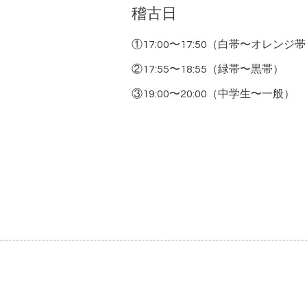
稽古日
①17:00〜17:50（白帯〜オレンジ
②17:55〜18:55（緑帯〜黒帯）
③19:00〜20:00（中学生〜一般）