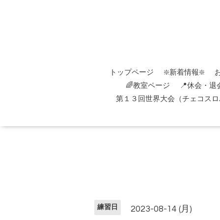
トップページ
❇️新着情報❇️
🌈教室ページ
📍休会・退
第１３回世界大会（チェコスロバ
練習日
2023-08-14 (月)