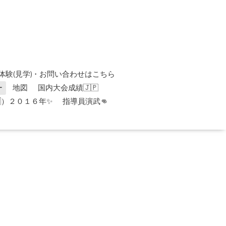
体験(見学)・お問い合わせはこちら
ー
地図
国内大会成績🇯🇵
）２０１６年✨
指導員演武👊