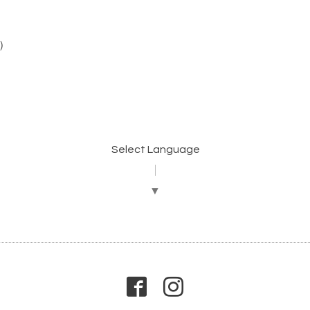
帯）
Select Language
▼