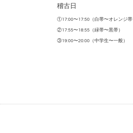
稽古日
①17:00〜17:50（白帯〜オレンジ
②17:55〜18:55（緑帯〜黒帯）
③19:00〜20:00（中学生〜一般）