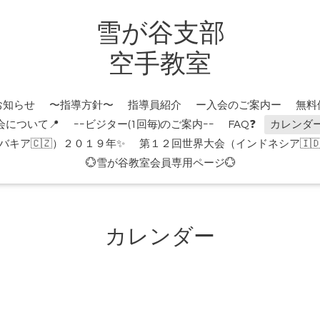
雪が谷支部
空手教室
お知らせ
〜指導方針〜
指導員紹介
ー入会のご案内ー
無料
会について📍
ｰｰビジター(1回毎)のご案内ｰｰ
FAQ❓
カレンダ
キア🇨🇿）２０１９年✨
第１２回世界大会（インドネシア🇮
💮雪が谷教室会員専用ページ💮
カレンダー