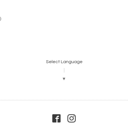
帯）
Select Language
▼