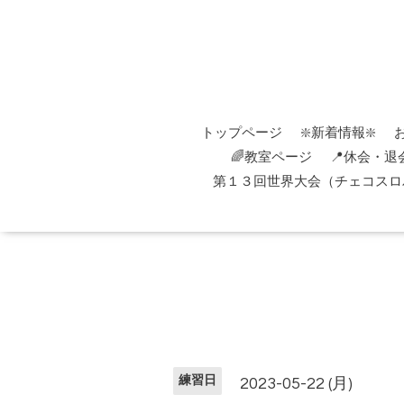
トップページ
❇️新着情報❇️
🌈教室ページ
📍休会・退
第１３回世界大会（チェコスロバ
練習日
2023-05-22 (月)