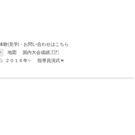
体験(見学)・お問い合わせはこちら
ー
地図
国内大会成績🇯🇵
）２０１６年✨
指導員演武👊