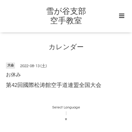
雪が谷支部
空手教室
カレンダー
大会
2022-08-13 (土)
お休み
第42回國際松涛館空手道連盟全国大会
Select Language
▼