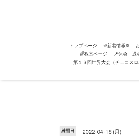
トップページ
❇️新着情報❇️
🌈教室ページ
📍休会・退
第１３回世界大会（チェコスロバ
練習日
2022-04-18 (月)