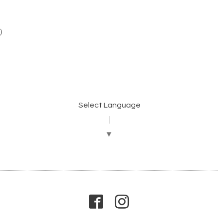
帯）
Select Language
▼