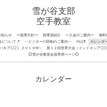
雪が谷支部
空手教室
お知らせ
〜指導方針〜
指導員紹介
ー入会のご案内ー
無料
会について📍
ｰｰビジター(1回毎)のご案内ｰｰ
FAQ❓
カレンダ
キア🇨🇿）２０１９年✨
第１２回世界大会（インドネシア🇮
💮雪が谷教室会員専用ページ💮
カレンダー