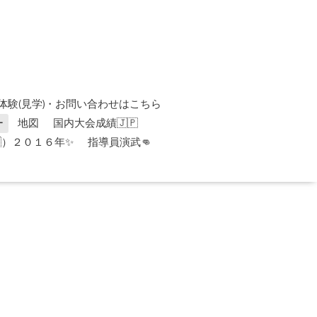
体験(見学)・お問い合わせはこちら
ー
地図
国内大会成績🇯🇵
）２０１６年✨
指導員演武👊