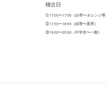
稽古日
①17:00〜17:50（白帯〜オレンジ
②17:55〜18:55（緑帯〜黒帯）
③19:00〜20:00（中学生〜一般）