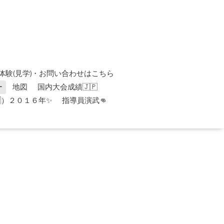
体験(見学)・お問い合わせはこちら
ー
地図
国内大会成績🇯🇵
）２０１６年✨
指導員演武👊