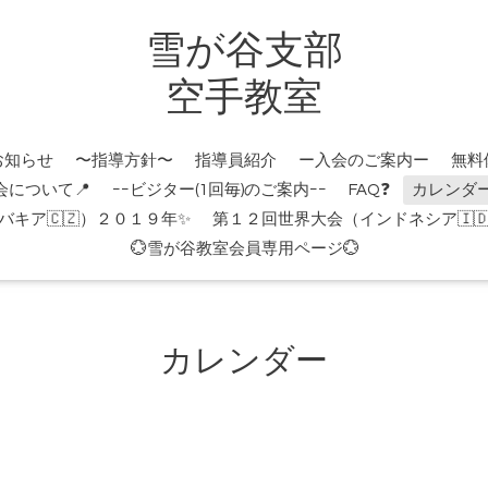
雪が谷支部
空手教室
お知らせ
〜指導方針〜
指導員紹介
ー入会のご案内ー
無料
会について📍
ｰｰビジター(1回毎)のご案内ｰｰ
FAQ❓
カレンダ
キア🇨🇿）２０１９年✨
第１２回世界大会（インドネシア🇮
💮雪が谷教室会員専用ページ💮
カレンダー