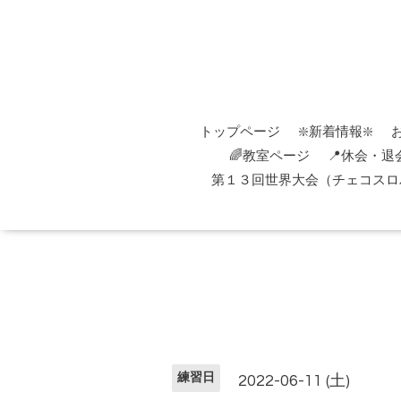
トップページ
❇️新着情報❇️
🌈教室ページ
📍休会・退
第１３回世界大会（チェコスロバ
練習日
2022-06-11 (土)