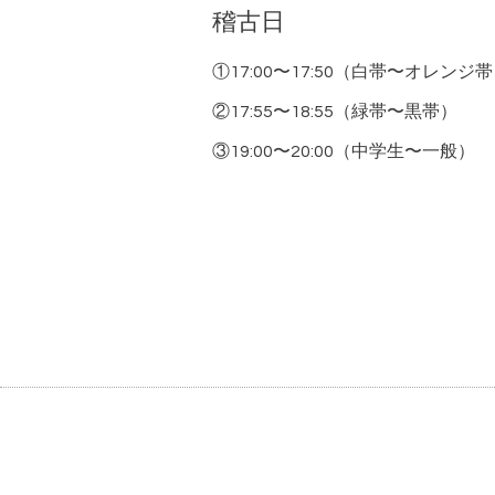
稽古日
①17:00〜17:50（白帯〜オレンジ
②17:55〜18:55（緑帯〜黒帯）
③19:00〜20:00（中学生〜一般）