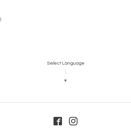
帯）
Select Language
▼