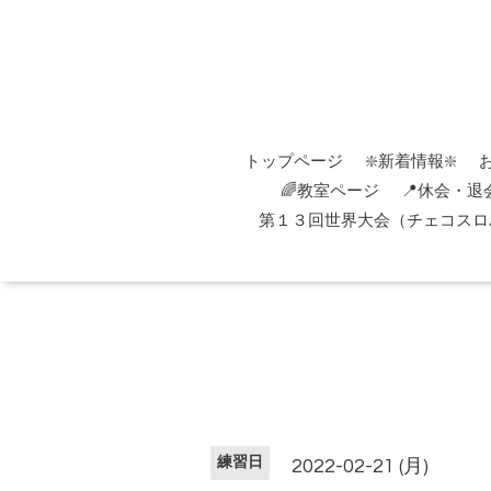
トップページ
❇️新着情報❇️
🌈教室ページ
📍休会・退
第１３回世界大会（チェコスロバ
練習日
2022-02-21 (月)