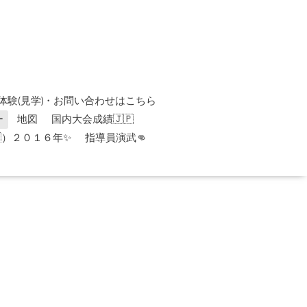
体験(見学)・お問い合わせはこちら
ー
地図
国内大会成績🇯🇵
）２０１６年✨
指導員演武👊