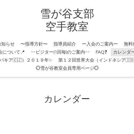
雪が谷支部
空手教室
お知らせ
〜指導方針〜
指導員紹介
ー入会のご案内ー
無料
会について📍
ｰｰビジター(1回毎)のご案内ｰｰ
FAQ❓
カレンダ
キア🇨🇿）２０１９年✨
第１２回世界大会（インドネシア🇮
💮雪が谷教室会員専用ページ💮
カレンダー