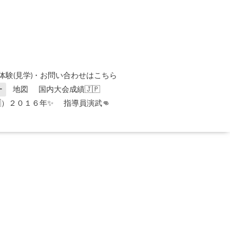
体験(見学)・お問い合わせはこちら
ー
地図
国内大会成績🇯🇵
）２０１６年✨
指導員演武👊