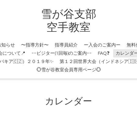
雪が谷支部
空手教室
お知らせ
〜指導方針〜
指導員紹介
ー入会のご案内ー
無料
会について📍
ｰｰビジター(1回毎)のご案内ｰｰ
FAQ❓
カレンダ
キア🇨🇿）２０１９年✨
第１２回世界大会（インドネシア🇮
💮雪が谷教室会員専用ページ💮
カレンダー