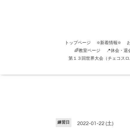
トップページ
❇️新着情報❇️
🌈教室ページ
📍休会・退
第１３回世界大会（チェコスロバ
練習日
2022-01-22 (土)